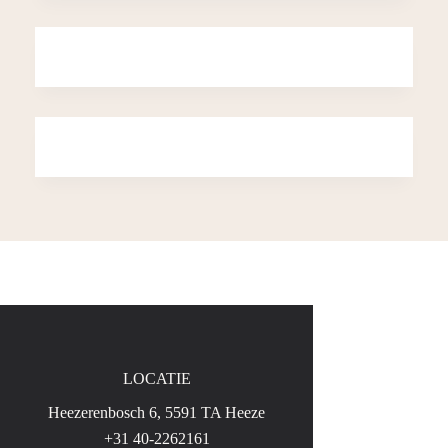
Wine at home
Bieren van het Seizoen
LOCATIE
Heezerenbosch 6, 5591 TA Heeze
+31
40-2262161